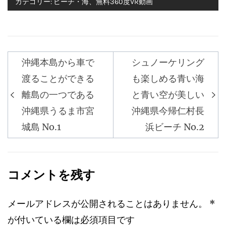
カテゴリー:
ビーチ・海
、
無料360度VR動画
沖縄本島から車で
シュノーケリング
投
渡ることができる
も楽しめる青い海
稿
離島の一つである
と青い空が美しい
ナ
沖縄県うるま市宮
沖縄県今帰仁村長
ビ
城島 No.1
浜ビーチ No.2
ゲ
ー
シ
コメントを残す
ョ
ン
メールアドレスが公開されることはありません。
*
が付いている欄は必須項目です