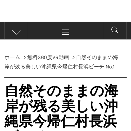
メ
イ
ン
メ
ホーム
無料360度VR動画
自然そのままの海
ニ
ュ
岸が残る美しい沖縄県今帰仁村長浜ビーチ No.1
ー
自然そのままの海
岸が残る美しい沖
縄県今帰仁村長浜