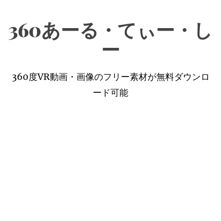
コ
360あーる・てぃー・し
ン
テ
ー
ン
ツ
360度VR動画・画像のフリー素材が無料ダウンロ
へ
ード可能
ス
キ
ッ
プ