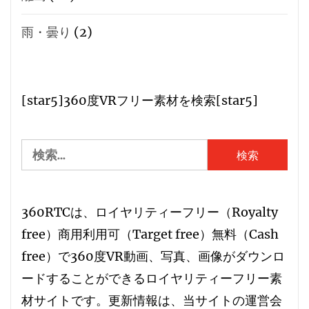
雨・曇り
(2)
[star5]360度VRフリー素材を検索[star5]
検
索:
360RTCは、
ロイヤリティーフリー
（
R
oyalty
free）
商用利用可
（
T
arget free）
無料
（
C
ash
free）で360度VR動画、写真、画像がダウンロ
ードすることができる
ロイヤリティーフリー素
材サイト
です。更新情報は、当サイトの運営会