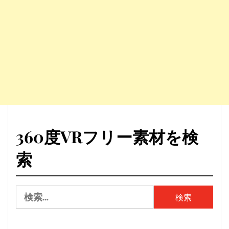
360度VRフリー素材を検
索
検
索: