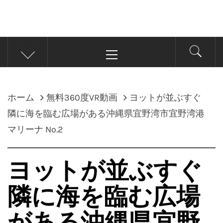
メ
イ
ン
メ
ホーム
無料360度VR動画
ヨットが並ぶすぐ
ニ
ュ
隣に海を臨む広場がある沖縄県宜野湾市宜野湾港
ー
マリーナ No.2
ヨットが並ぶすぐ
隣に海を臨む広場
がある沖縄県宜野