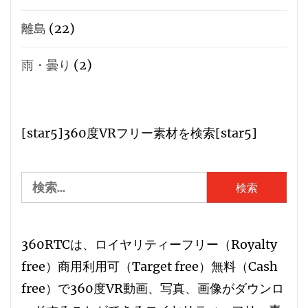
離島
(22)
雨・曇り
(2)
[star5]360度VRフリー素材を検索[star5]
検
索:
360RTCは、
ロイヤリティーフリー
（
R
oyalty
free）
商用利用可
（
T
arget free）
無料
（
C
ash
free）で360度VR動画、写真、画像がダウンロ