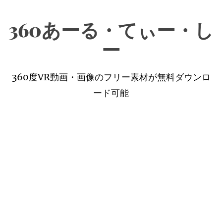
コ
360あーる・てぃー・し
ン
テ
ー
ン
ツ
360度VR動画・画像のフリー素材が無料ダウンロ
へ
ード可能
ス
キ
ッ
プ