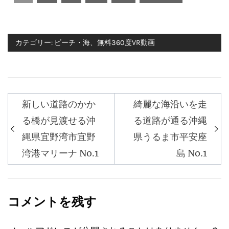
カテゴリー:
ビーチ・海
、
無料360度VR動画
新しい道路のかか
綺麗な海沿いを走
投
る橋が見渡せる沖
る道路が通る沖縄
稿
縄県宜野湾市宜野
県うるま市平安座
ナ
湾港マリーナ No.1
島 No.1
ビ
ゲ
ー
コメントを残す
シ