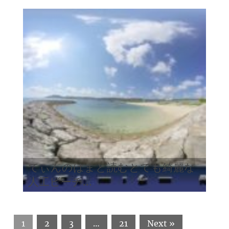
てぃんのはまと読むとても綺麗な
人工ビーチ...
1
2
3
…
21
Next »