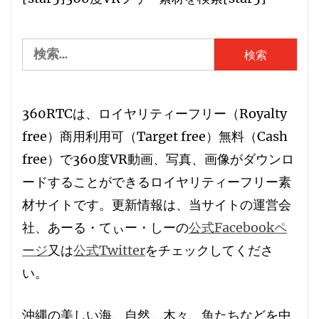
検
索:
360RTCは、
ロイヤリティーフリー
（
R
oyalty
free）
商用利用可
（
T
arget free）
無料
（
C
ash
free）で360度VR動画、写真、画像がダウンロ
ードすることができる
ロイヤリティーフリー素
材サイト
です。更新情報は、当サイトの運営会
社、あーる・てぃー・しーの
公式Facebookペ
ージ
又は
公式Twitter
をチェックしてくださ
い。
沖縄の美しい海、自然、木々、魚たちなどを中