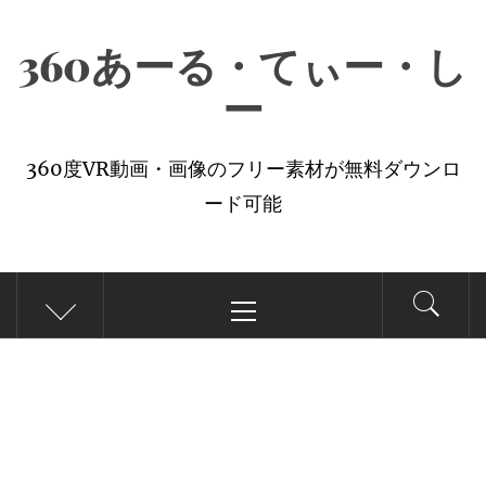
コ
360あーる・てぃー・し
ン
テ
ー
ン
ツ
360度VR動画・画像のフリー素材が無料ダウンロ
へ
ード可能
ス
キ
メ
ッ
イ
プ
ン
メ
ニ
ュ
ー