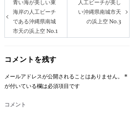
青い海が美しい東
人工ビーチが美し
投
海岸の人工ビーチ
い沖縄県南城市天
稿
である沖縄県南城
の浜上空 No.3
ナ
市天の浜上空 No.1
ビ
ゲ
ー
コメントを残す
シ
ョ
メールアドレスが公開されることはありません。
*
ン
が付いている欄は必須項目です
コメント