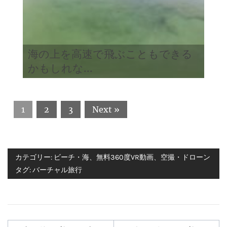
海の上を高速で飛ぶこともできる
かもしれな...
1
2
3
Next »
カテゴリー:
ビーチ・海
、
無料360度VR動画
、
空撮・ドローン
タグ:
バーチャル旅行