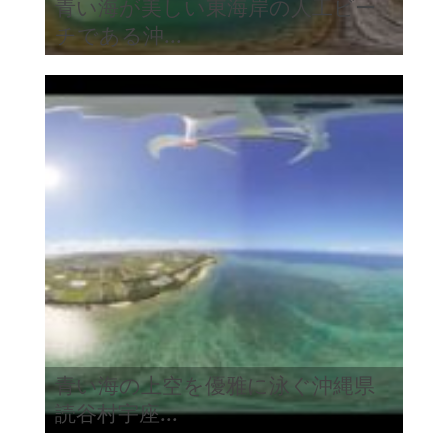
青い海が美しい東海岸の人工ビー
チである沖...
青い海の上空を優雅に泳ぐ沖縄県
読谷村宇座...