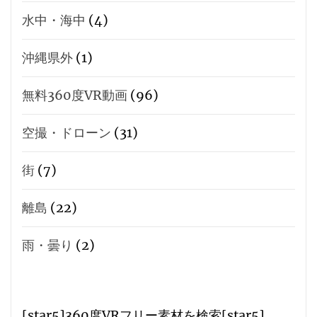
水中・海中
(4)
沖縄県外
(1)
無料360度VR動画
(96)
空撮・ドローン
(31)
街
(7)
離島
(22)
雨・曇り
(2)
[star5]360度VRフリー素材を検索[star5]