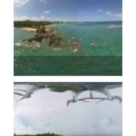
波が岸に打ち付ける様子を上空か
ら見下ろす...