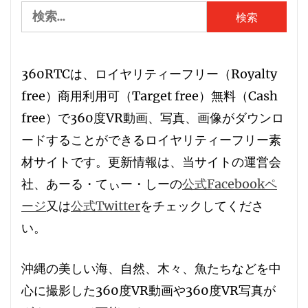
検
索:
360RTCは、
ロイヤリティーフリー
（
R
oyalty
free）
商用利用可
（
T
arget free）
無料
（
C
ash
free）で360度VR動画、写真、画像がダウンロ
ードすることができる
ロイヤリティーフリー素
材サイト
です。更新情報は、当サイトの運営会
社、あーる・てぃー・しーの
公式Facebookペ
ージ
又は
公式Twitter
をチェックしてくださ
い。
沖縄の美しい海、自然、木々、魚たちなどを中
心に撮影した360度VR動画や360度VR写真が