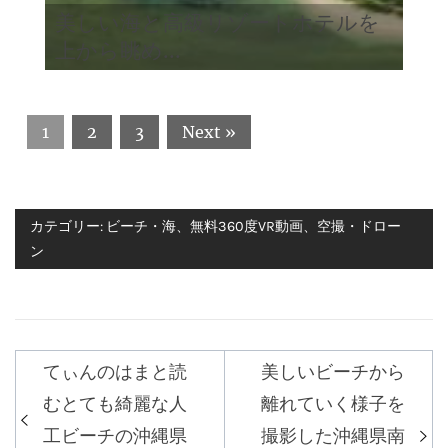
美しい海と高級リゾートホテルを
上から眺め...
1
2
3
Next »
カテゴリー:
ビーチ・海
、
無料360度VR動画
、
空撮・ドロー
ン
てぃんのはまと読
美しいビーチから
投
むとても綺麗な人
離れていく様子を
稿
工ビーチの沖縄県
撮影した沖縄県南