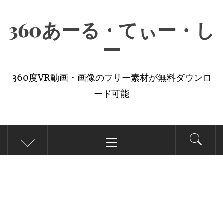
コ
360あーる・てぃー・し
ン
テ
ー
ン
ツ
360度VR動画・画像のフリー素材が無料ダウンロ
へ
ード可能
ス
キ
メ
ッ
イ
プ
ン
メ
ニ
ュ
ー