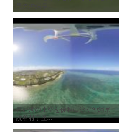
景の沖縄県...
青い海の上空を優雅に泳ぐ沖縄県
読谷村宇座...