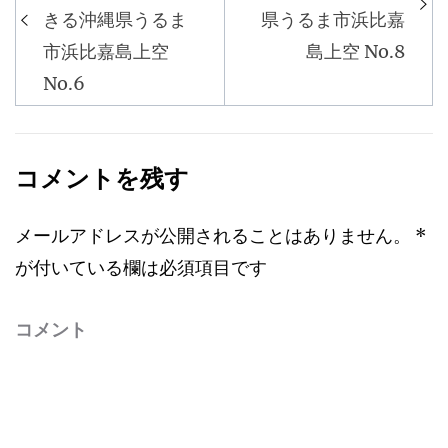
稿
きる沖縄県うるま
県うるま市浜比嘉
ナ
市浜比嘉島上空
島上空 No.8
ビ
No.6
ゲ
ー
シ
コメントを残す
ョ
ン
メールアドレスが公開されることはありません。
*
が付いている欄は必須項目です
コメント