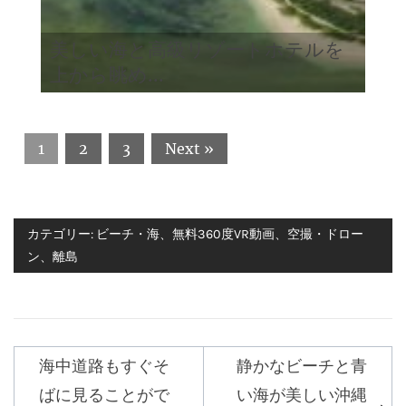
美しい海と高級リゾートホテルを
上から眺め...
1
2
3
Next »
カテゴリー:
ビーチ・海
、
無料360度VR動画
、
空撮・ドロー
ン
、
離島
海中道路もすぐそ
静かなビーチと青
投
ばに見ることがで
い海が美しい沖縄