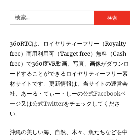
検
索:
360RTCは、
ロイヤリティーフリー
（
R
oyalty
free）
商用利用可
（
T
arget free）
無料
（
C
ash
free）で360度VR動画、写真、画像がダウンロ
ードすることができる
ロイヤリティーフリー素
材サイト
です。更新情報は、当サイトの運営会
社、あーる・てぃー・しーの
公式Facebookペ
ージ
又は
公式Twitter
をチェックしてくださ
い。
沖縄の美しい海、自然、木々、魚たちなどを中