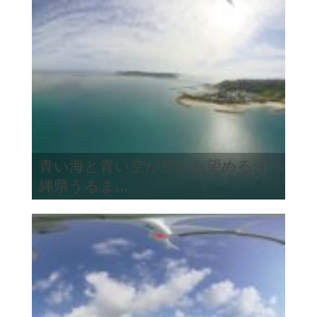
青い海と青い空が空から望める沖
縄県うるま...