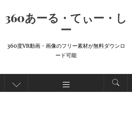
コ
360あーる・てぃー・し
ン
テ
ー
ン
ツ
360度VR動画・画像のフリー素材が無料ダウンロ
へ
ード可能
ス
キ
メ
ッ
イ
プ
ン
メ
ニ
ュ
ー