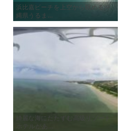
浜比嘉ビーチを上空から眺める沖
縄県うるま...
綺麗な海にたたずむ高級リゾート
ホテルがあ...